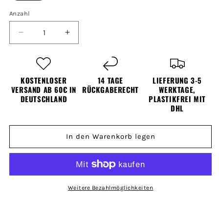
Anzahl
Verringere
Erhöhe
die
die
Menge
Menge
für
für
Valhalla
Valhalla
KOSTENLOSER
14 TAGE
LIEFERUNG 3-5
Awaits
Awaits
VERSAND AB 60€ IN
RÜCKGABERECHT
WERKTAGE,
-
DEUTSCHLAND
-
PLASTIKFREI MIT
DHL
Wikinger
Wikinger
Bierkrug
Bierkrug
für
für
In den Warenkorb legen
echte
echte
Nordmänner
Nordmänner
&amp;
&amp;
Wikinger-
Wikinger-
Fans
Fans
Weitere Bezahlmöglichkeiten