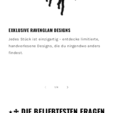
EXKLUSIVE RAVENGLAM DESIGNS
Jedes Stück ist einzigartig – entdecke limitierte,
handverlesene Designs, die du nirgendwo anders
findest.
von
1
/
4
⋆♱ DIE BELIEBTESTEN FRAGEN