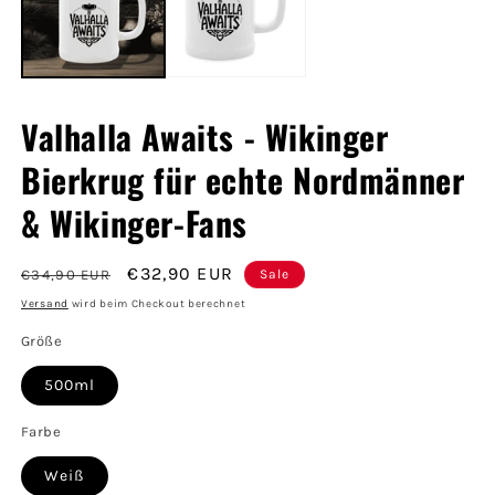
Valhalla Awaits - Wikinger
Bierkrug für echte Nordmänner
& Wikinger-Fans
Normaler
Verkaufspreis
€32,90 EUR
€34,90 EUR
Sale
Preis
Versand
wird beim Checkout berechnet
Größe
500ml
Farbe
Weiß