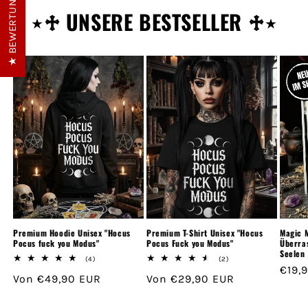
★ BEWERTUNGEN
⋆♱ UNSERE BESTSELLER ♱⋆
Premium Hoodie Unisex "Hocus
Premium T-Shirt Unisex "Hocus
Magic M
Pocus fuck you Modus"
Pocus Fuck you Modus"
Überra
Seelen
4
2
(4)
(2)
Norm
€19,
Bewertungen
Bewertungen
Normaler
Von €49,90 EUR
Normaler
Von €29,90 EUR
insgesamt
insgesamt
Preis
Preis
Preis