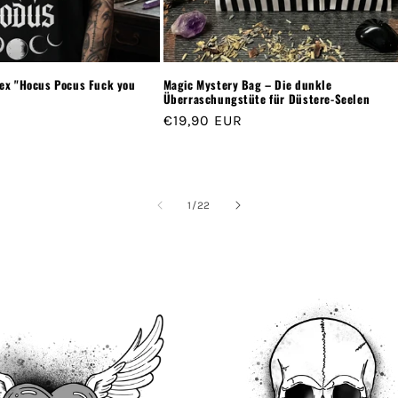
sex "Hocus Pocus Fuck you
Magic Mystery Bag – Die dunkle
Überraschungstüte für Düstere-Seelen
Normaler
€19,90 EUR
2
Bewertungen
Preis
R
insgesamt
von
1
/
22