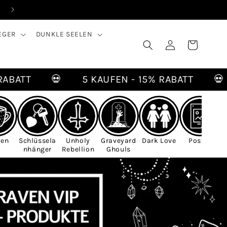
💀 TOLLE RABATTE MIT UNSEREM TREUEPROGRAMM 💀
EGER
DUNKLE SEELEN
Einloggen
Warenkorb
ATT
💀
5 KAUFEN - 15% RABATT
💀
sen
Schlüssela
Unholy
Graveyard
Dark Love
Poster
nhänger
Rebellion
Ghouls