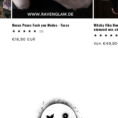
Hocus Pocus Fuck you Modus - Tasse
Witchy Vibe Hoo
niemand was si
1
(1)
Bewertungen
Normaler
€16,90 EUR
insgesamt
Normaler
Von €49,90
Preis
Preis