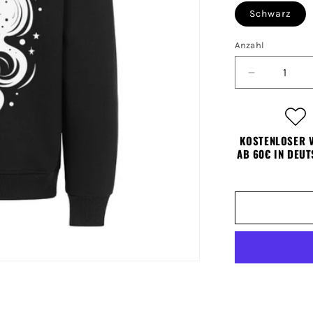
Schwarz
Anzahl
Verringere
die
Menge
für
Premium
KOSTENLOSER 
Hoodie
AB 60€ IN DEU
Unisex
Sternzeich
Jungfrau