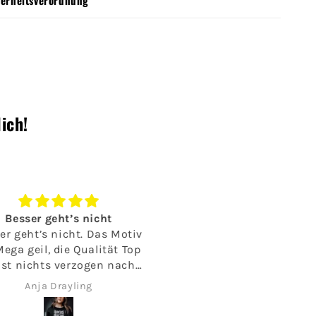
ich!
esser geht’s nicht
T
 geht’s nicht. Das Motiv
Toller Stoff.
ga geil, die Qualität Top
AngenehmesTragegefühl
t nichts verzogen nach
SfhonesDesign.🖤
aschen. Hier kaufe ich
Anja Drayling
Nika.
r und habe Ravenglam
hon weiterempfohlen