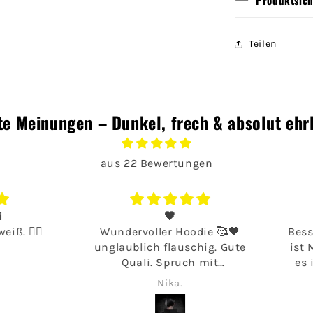
Teilen
te Meinungen – Dunkel, frech & absolut ehrl
aus 22 Bewertungen
🖤
B
ß. 👌🏻
Wundervoller Hoodie 🥰🖤
Besser
unglaublich flauschig. Gute
ist Me
Quali. Spruch mit
es is
Persönlichkeit. Ich würd am
dem w
Nika.
in Liebsten den halben Laden
wiede
durchkaufen.🖤😂🙌🏻
sc