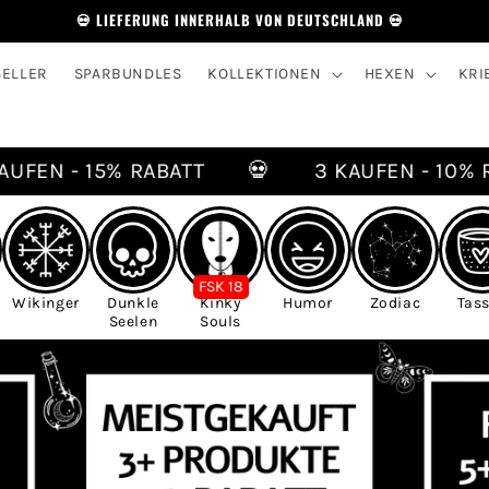
💀 LIEFERUNG INNERHALB VON DEUTSCHLAND 💀
SELLER
SPARBUNDLES
KOLLEKTIONEN
HEXEN
KRI
FEN - 15% RABATT
💀
3 KAUFEN - 10% RAB
FSK 18
Wikinger
Dunkle
Kinky
Humor
Zodiac
Tas
Seelen
Souls