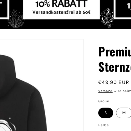
Premi
Sternz
Normaler
€49,90 EUR
Preis
Versand
wird beim
Größe
S
M
Farbe