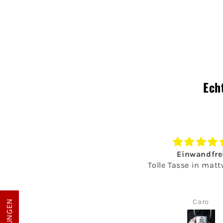
Ech
genauso wie er aussieht
Einwandfrei
aussieht
Tolle Tasse in mattwei
genauso wie er aussieht
aussieht 🥰🥰
Anonym
Caro