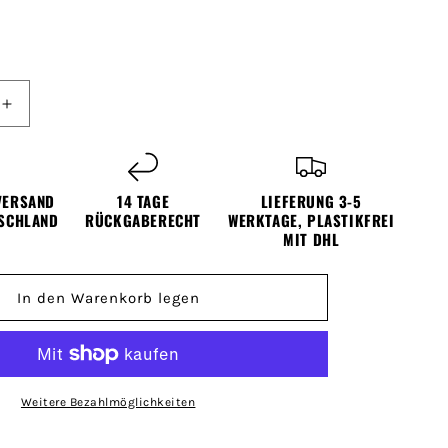
Erhöhe
die
Menge
für
Premium
VERSAND
14 TAGE
LIEFERUNG 3-5
Hoodie
TSCHLAND
RÜCKGABERECHT
WERKTAGE, PLASTIKFREI
Unisex
MIT DHL
en
Sternzeichen
Jungfrau
In den Warenkorb legen
Weitere Bezahlmöglichkeiten