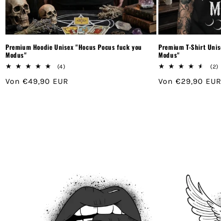
Premium Hoodie Unisex "Hocus Pocus fuck you
Premium T-Shirt Uni
Modus"
Modus"
4
(4)
(2)
Bewertungen
Normaler
Von €49,90 EUR
Normaler
Von €29,90 EU
insgesamt
Preis
Preis